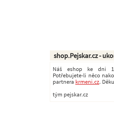
shop.Pejskar.cz - uk
Náš eshop ke dni 1.7
Potřebujete-li něco nak
partnera
krmeni.cz
. Děk
tým pejskar.cz