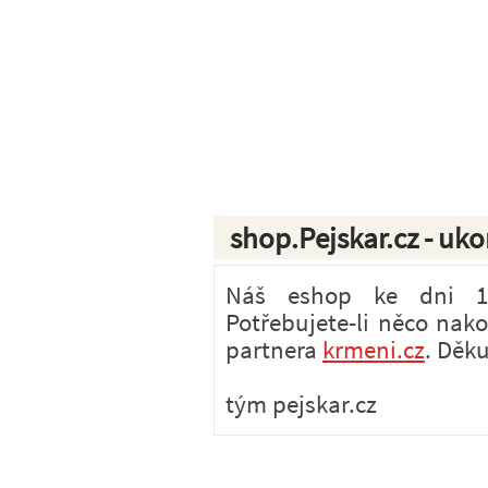
shop.Pejskar.cz - uk
Náš eshop ke dni 1.7
Potřebujete-li něco nak
partnera
krmeni.cz
. Děk
tým pejskar.cz