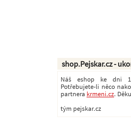
shop.Pejskar.cz - uk
Náš eshop ke dni 1.7
Potřebujete-li něco nak
partnera
krmeni.cz
. Děk
tým pejskar.cz