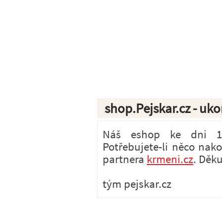
shop.Pejskar.cz - uk
Náš eshop ke dni 1.7
Potřebujete-li něco nak
partnera
krmeni.cz
. Děk
tým pejskar.cz