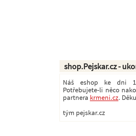
shop.Pejskar.cz - uk
Náš eshop ke dni 1.7
Potřebujete-li něco nak
partnera
krmeni.cz
. Děk
tým pejskar.cz