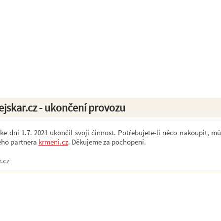
ejskar.cz - ukončení provozu
e dni 1.7. 2021 ukončil svoji činnost. Potřebujete-li něco nakoupit, mů
eho partnera
krmeni.cz
. Děkujeme za pochopení.
r.cz