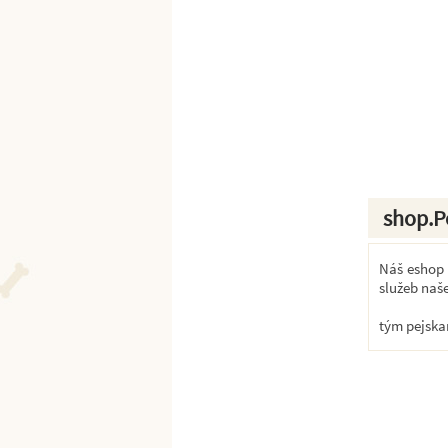
shop.P
Náš eshop k
služeb naš
tým pejska