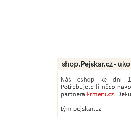
shop.Pejskar.cz - uk
Náš eshop ke dni 1.7
Potřebujete-li něco nak
partnera
krmeni.cz
. Děk
tým pejskar.cz