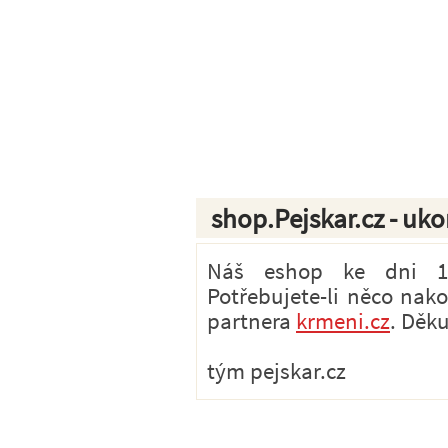
shop.Pejskar.cz - uk
Náš eshop ke dni 1.7
Potřebujete-li něco nak
partnera
krmeni.cz
. Děk
tým pejskar.cz