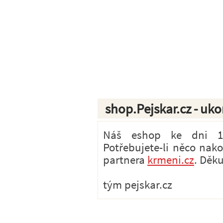
shop.Pejskar.cz - uk
Náš eshop ke dni 1.7
Potřebujete-li něco nak
partnera
krmeni.cz
. Děk
tým pejskar.cz