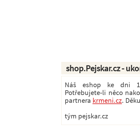
shop.Pejskar.cz - uk
Náš eshop ke dni 1.7
Potřebujete-li něco nak
partnera
krmeni.cz
. Děk
tým pejskar.cz