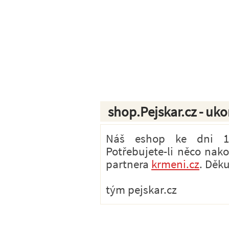
shop.Pejskar.cz - uk
Náš eshop ke dni 1.7
Potřebujete-li něco nak
partnera
krmeni.cz
. Děk
tým pejskar.cz